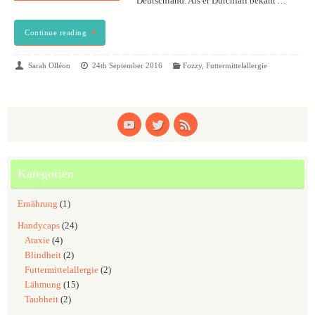
Deutschland. Als er Durchfall bekam …
Continue reading
Sarah Olléon
24th September 2016
Fozzy
,
Futtermittelallergie
Kategorien
Ernährung
(1)
Handycaps
(24)
Ataxie
(4)
Blindheit
(2)
Futtermittelallergie
(2)
Lähmung
(15)
Taubheit
(2)