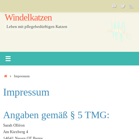
Skip
to
Windelkatzen
content
Leben mit pflegebedürftigen Katzen
Home
Impressum
Impressum
Angaben gemäß § 5 TMG:
Sarah Olléon
Am Kiezberg 4
14641 Nauen OT Berge