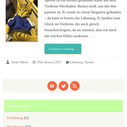
Sprotte ist ein kleiner gelähmter Kater aus dem
Tierheim Wiesbaden. Keiner weiß, was mit ihm
passiert ist. Er wurde in einem Vorgarten gefunden
– da hatte er bereits die Lähmung. Er landete zum
Glück im Tierheim, die mich gleich
benachrichtigten, da sie wussten, dass ich mich
mit solchen Fällen auskenne. …
Continue reading
Sarah Olléon
29th January 2017
Lähmung
,
Sprotte
Kategorien
Ernährung
(1)
Handycaps
(24)