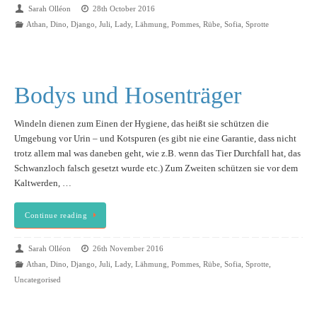
Sarah Olléon
28th October 2016
Athan
,
Dino
,
Django
,
Juli
,
Lady
,
Lähmung
,
Pommes
,
Rübe
,
Sofia
,
Sprotte
Bodys und Hosenträger
Windeln dienen zum Einen der Hygiene, das heißt sie schützen die
Umgebung vor Urin – und Kotspuren (es gibt nie eine Garantie, dass nicht
trotz allem mal was daneben geht, wie z.B. wenn das Tier Durchfall hat, das
Schwanzloch falsch gesetzt wurde etc.) Zum Zweiten schützen sie vor dem
Kaltwerden, …
Continue reading
Sarah Olléon
26th November 2016
Athan
,
Dino
,
Django
,
Juli
,
Lady
,
Lähmung
,
Pommes
,
Rübe
,
Sofia
,
Sprotte
,
Uncategorised