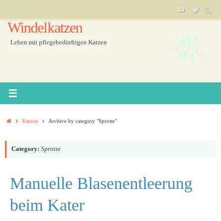
Skip
to
Windelkatzen
content
Leben mit pflegebedürftigen Katzen
Home
Katzen
Archive by category "Sprotte"
Category:
Sprotte
Manuelle Blasenentleerung
beim Kater