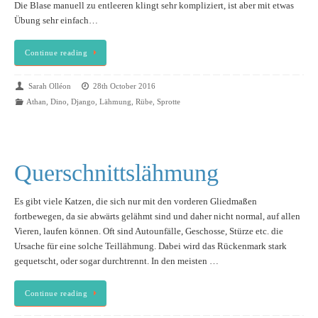
Die Blase manuell zu entleeren klingt sehr kompliziert, ist aber mit etwas
Übung sehr einfach…
Continue reading
Sarah Olléon
28th October 2016
Athan
,
Dino
,
Django
,
Lähmung
,
Rübe
,
Sprotte
Querschnittslähmung
Es gibt viele Katzen, die sich nur mit den vorderen Gliedmaßen
fortbewegen, da sie abwärts gelähmt sind und daher nicht normal, auf allen
Vieren, laufen können. Oft sind Autounfälle, Geschosse, Stürze etc. die
Ursache für eine solche Teillähmung. Dabei wird das Rückenmark stark
gequetscht, oder sogar durchtrennt. In den meisten …
Continue reading