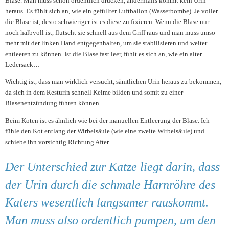
Blase. Man muss schon ordentlich drücken, andernfalls kommt kein Urin
heraus. Es fühlt sich an, wie ein gefüllter Luftballon (Wasserbombe). Je voller
die Blase ist, desto schwieriger ist es diese zu fixieren. Wenn die Blase nur
noch halbvoll ist, flutscht sie schnell aus dem Griff raus und man muss umso
mehr mit der linken Hand entgegenhalten, um sie stabilisieren und weiter
entleeren zu können. Ist die Blase fast leer, fühlt es sich an, wie ein alter
Ledersack…
Wichtig ist, dass man wirklich versucht, sämtlichen Urin heraus zu bekommen,
da sich in dem Resturin schnell Keime bilden und somit zu einer
Blasenentzündung führen können.
Beim Koten ist es ähnlich wie bei der manuellen Entleerung der Blase. Ich
fühle den Kot entlang der Wirbelsäule (wie eine zweite Wirbelsäule) und
schiebe ihn vorsichtig Richtung After.
Der Unterschied zur Katze liegt darin, dass
der Urin durch die schmale Harnröhre des
Katers wesentlich langsamer rauskommt.
Man muss also ordentlich pumpen, um den